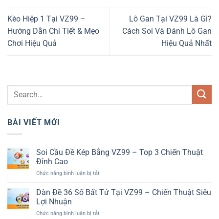
Kèo Hiệp 1 Tại VZ99 –
Lô Gan Tại VZ99 Là Gì?
Hướng Dẫn Chi Tiết & Mẹo
Cách Soi Và Đánh Lô Gan
Chơi Hiệu Quả
Hiệu Quả Nhất
BÀI VIẾT MỚI
Soi Cầu Đề Kép Bằng VZ99 – Top 3 Chiến Thuật
Đỉnh Cao
Chức năng bình luận bị tắt
ở
Soi
Cầu
Dàn Đề 36 Số Bất Tử Tại VZ99 – Chiến Thuật Siêu
Đề
Lợi Nhuận
Kép
Chức năng bình luận bị tắt
ở
Bằng