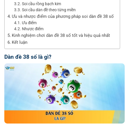
Soi cầu rồng bạch kim
Soi cầu dàn đề theo từng miền
Ưu và nhược điểm của phương pháp soi dàn đề 38 số
Ưu điểm
Nhược điểm
Kinh nghiệm chơi dàn đề 38 số tốt và hiệu quả nhất
Kết luận
Dàn đề 38 số là gì?