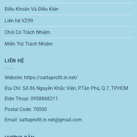
Điều Khoản Và Điều Kiện
Liên hệ VZ99
Chơi Có Trách Nhiệm
Miễn Trừ Trách Nhiệm
LIÊN HỆ
Website: https://sattaprofit.in.net/
Địa Chỉ: Số 86 Nguyễn Khắc Viện, P.Tân Phú, Q.7, TP.HCM
Điện Thoại: 0958868211
Postal Code: 70000
Email:
sattaprofit.in.net@gmail.com