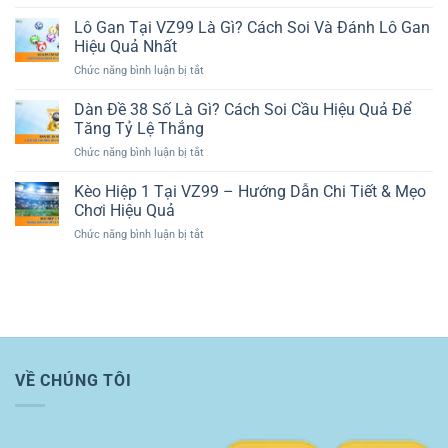
Dàn
VZ99
Đề
Lô Gan Tại VZ99 Là Gì? Cách Soi Và Đánh Lô Gan
–
36
Top
Hiệu Quả Nhất
Số
3
Chức năng bình luận bị tắt
ở
Bất
Chiến
Lô
Tử
Thuật
Gan
Dàn Đề 38 Số Là Gì? Cách Soi Cầu Hiệu Quả Để
Tại
Đỉnh
Tại
VZ99
Tăng Tỷ Lệ Thắng
Cao
VZ99
–
Chức năng bình luận bị tắt
ở
Là
Chiến
Dàn
Gì?
Thuật
Đề
Kèo Hiệp 1 Tại VZ99 – Hướng Dẫn Chi Tiết & Mẹo
Cách
Siêu
38
Soi
Chơi Hiệu Quả
Lợi
Số
Và
Nhuận
Chức năng bình luận bị tắt
ở
Là
Đánh
Kèo
Gì?
Lô
Hiệp
Cách
Gan
1
Soi
Hiệu
Tại
Cầu
Quả
VZ99
Hiệu
Nhất
–
Quả
Hướng
Để
Dẫn
Tăng
VỀ CHÚNG TÔI
Chi
Tỷ
Tiết
Lệ
&
Thắng
Mẹo