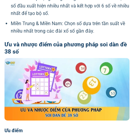
số đầu xuất hiện nhiều nhất và kết hợp với 6 số về nhiều
nhất để tạo bộ số.
Miền Trung & Miền Nam: Chọn số dựa trên tần suất về
nhiều nhất trong các đài xổ số gần đây.
Ưu và nhược điểm của phương pháp soi dàn đề
38 số
Ưu điểm