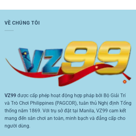
VỀ CHÚNG TÔI
VZ99
được cấp phép hoạt động hợp pháp bởi Bộ Giải Trí
và Trò Chơi Philippines (PAGCOR), tuân thủ Nghị định Tổng
thống năm 1869. Với trụ sở đặt tại Manila, VZ99 cam kết
mang đến sân chơi an toàn, minh bạch và đẳng cấp cho
người dùng.