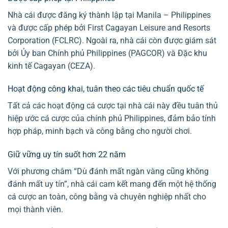
Nhà cái được đăng ký thành lập tại Manila – Philippines
và được cấp phép bởi First Cagayan Leisure and Resorts
Corporation (FCLRC). Ngoài ra, nhà cái còn được giám sát
bởi Ủy ban Chính phủ Philippines (PAGCOR) và Đặc khu
kinh tế Cagayan (CEZA).
Hoạt động công khai, tuân theo các tiêu chuẩn quốc tế
Tất cả các hoạt động cá cược tại nhà cái này đều tuân thủ
hiệp ước cá cược của chính phủ Philippines, đảm bảo tính
hợp pháp, minh bạch và công bằng cho người chơi.
Giữ vững uy tín suốt hơn 22 năm
Với phương châm “Dù đánh mất ngàn vàng cũng không
đánh mất uy tín”, nhà cái cam kết mang đến một hệ thống
cá cược an toàn, công bằng và chuyên nghiệp nhất cho
mọi thành viên.