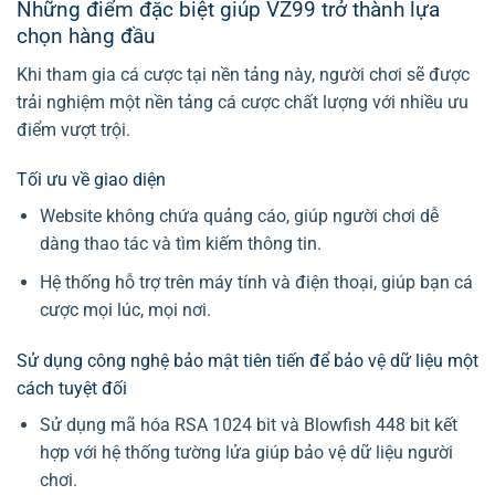
Những điểm đặc biệt giúp VZ99 trở thành lựa
chọn hàng đầu
Khi tham gia cá cược tại nền tảng này, người chơi sẽ được
trải nghiệm một nền tảng cá cược chất lượng với nhiều ưu
điểm vượt trội.
Tối ưu về giao diện
Website không chứa quảng cáo, giúp người chơi dễ
dàng thao tác và tìm kiếm thông tin.
Hệ thống hỗ trợ trên máy tính và điện thoại, giúp bạn cá
cược mọi lúc, mọi nơi.
Sử dụng công nghệ bảo mật tiên tiến để bảo vệ dữ liệu một
cách tuyệt đối
Sử dụng mã hóa RSA 1024 bit và Blowfish 448 bit kết
hợp với hệ thống tường lửa giúp bảo vệ dữ liệu người
chơi.