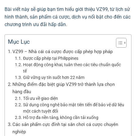
Bài viết này sẽ giúp bạn tìm hiểu
giới thiệu VZ99
, từ lịch sử
hình thành, sản phẩm cá cược, dịch vụ nổi bật cho đến các
chương trình ưu đãi hấp dẫn.
Mục Lục
VZ99 – Nhà cái cá cược được cấp phép hợp pháp
Được cấp phép tại Philippines
Hoạt động công khai, tuân theo các tiêu chuẩn quốc
tế
Giữ vững uy tín suốt hơn 22 năm
Những điểm đặc biệt giúp VZ99 trở thành lựa chọn
hàng đầu
Tối ưu về giao diện
Sử dụng công nghệ bảo mật tiên tiến để bảo vệ dữ liệu
một cách tuyệt đối
Hỗ trợ đa nền tảng, không cần tải xuống
Các sản phẩm cực đỉnh tại sân chơi cá cược chuyên
nghiệp