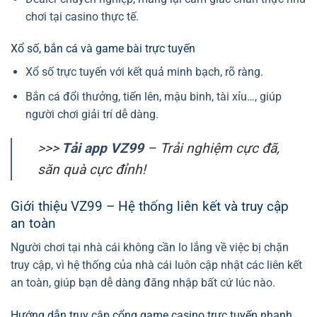
chơi tại casino thực tế.
Xổ số, bắn cá và game bài trực tuyến
Xổ số trực tuyến với kết quả minh bạch, rõ ràng.
Bắn cá đổi thưởng, tiến lên, mậu binh, tài xỉu…, giúp
người chơi giải trí dễ dàng.
>>>
Tải app VZ99
– Trải nghiệm cực đã,
săn quà cực đỉnh!
Giới thiệu VZ99 – Hệ thống liên kết và truy cập
an toàn
Người chơi tại nhà cái không cần lo lắng về việc bị chặn
truy cập, vì hệ thống của nhà cái luôn cập nhật các liên kết
an toàn, giúp bạn dễ dàng đăng nhập bất cứ lúc nào.
Hướng dẫn truy cập cổng game casino trực tuyến nhanh