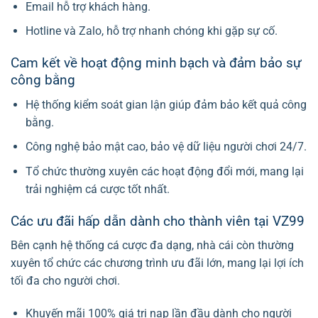
Email hỗ trợ khách hàng.
Hotline và Zalo, hỗ trợ nhanh chóng khi gặp sự cố.
Cam kết về hoạt động minh bạch và đảm bảo sự
công bằng
Hệ thống kiểm soát gian lận giúp đảm bảo kết quả công
bằng.
Công nghệ bảo mật cao, bảo vệ dữ liệu người chơi 24/7.
Tổ chức thường xuyên các hoạt động đổi mới, mang lại
trải nghiệm cá cược tốt nhất.
Các ưu đãi hấp dẫn dành cho thành viên tại VZ99
Bên cạnh hệ thống cá cược đa dạng, nhà cái còn thường
xuyên tổ chức các chương trình ưu đãi lớn, mang lại lợi ích
tối đa cho người chơi.
Khuyến mãi 100% giá trị nạp lần đầu dành cho người