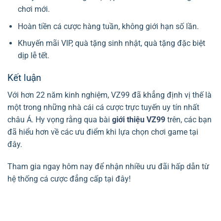
chơi mới.
Hoàn tiền cá cược hàng tuần, không giới hạn số lần.
Khuyến mãi VIP, quà tặng sinh nhật, quà tặng đặc biệt
dịp lễ tết.
Kết luận
Với hơn 22 năm kinh nghiệm, VZ99 đã khẳng định vị thế là
một trong những nhà cái cá cược trực tuyến uy tín nhất
châu Á. Hy vọng rằng qua bài
giới thiệu VZ99
trên, các bạn
đã hiểu hơn về các ưu điểm khi lựa chọn chơi game tại
đây.
Tham gia ngay hôm nay để nhận nhiều ưu đãi hấp dẫn từ
hệ thống cá cược đẳng cấp tại đây!