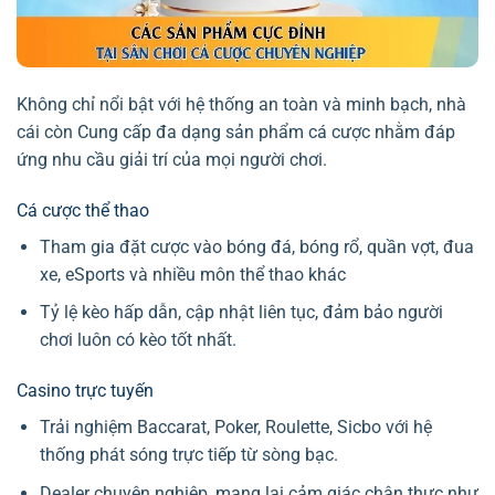
Không chỉ nổi bật với hệ thống an toàn và minh bạch, nhà
cái còn Cung cấp đa dạng sản phẩm cá cược nhằm đáp
ứng nhu cầu giải trí của mọi người chơi.
Cá cược thể thao
Tham gia đặt cược vào bóng đá, bóng rổ, quần vợt, đua
xe, eSports và nhiều môn thể thao khác
Tỷ lệ kèo hấp dẫn, cập nhật liên tục, đảm bảo người
chơi luôn có kèo tốt nhất.
Casino trực tuyến
Trải nghiệm Baccarat, Poker, Roulette, Sicbo với hệ
thống phát sóng trực tiếp từ sòng bạc.
Dealer chuyên nghiệp, mang lại cảm giác chân thực như